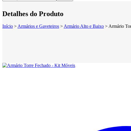
Detalhes do Produto
Início
>
Armários e Gaveteiros
>
Armário Alto e Baixo
>
Armário Tor