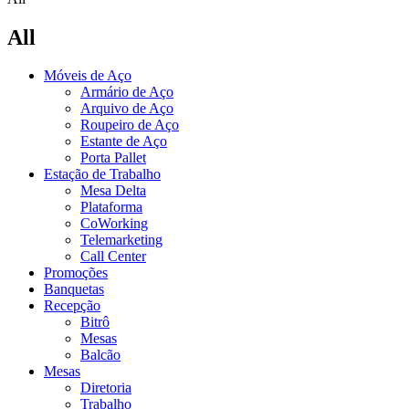
All
Móveis de Aço
Armário de Aço
Arquivo de Aço
Roupeiro de Aço
Estante de Aço
Porta Pallet
Estação de Trabalho
Mesa Delta
Plataforma
CoWorking
Telemarketing
Call Center
Promoções
Banquetas
Recepção
Bitrô
Mesas
Balcão
Mesas
Diretoria
Trabalho