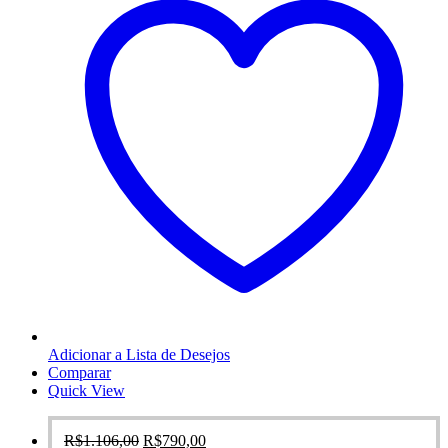
Adicionar a Lista de Desejos
Comparar
Quick View
O
O
R$
1.106,00
R$
790,00