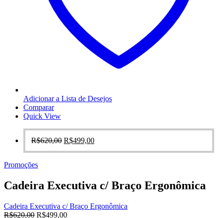
Adicionar a Lista de Desejos
Comparar
Quick View
O
O
R$
620,00
R$
499,00
preço
preço
original
atual
Promoções
era:
é:
R$620,00.
R$499,00.
Cadeira Executiva c/ Braço Ergonômica
Cadeira Executiva c/ Braço Ergonômica
O
O
R$
620,00
R$
499,00