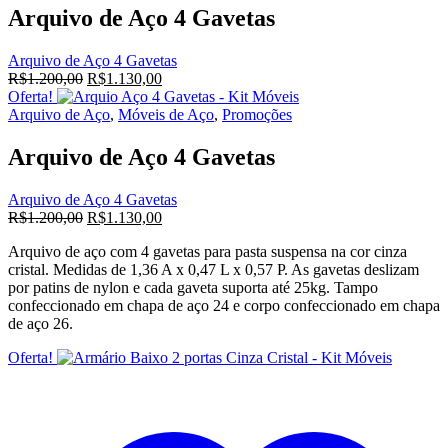
Arquivo de Aço 4 Gavetas
Arquivo de Aço 4 Gavetas
O
O
R$
1.200,00
R$
1.130,00
preço
preço
Oferta!
original
atual
Arquivo de Aço
,
Móveis de Aço
,
Promoções
era:
é:
R$1.200,00.
R$1.130,00.
Arquivo de Aço 4 Gavetas
Arquivo de Aço 4 Gavetas
O
O
R$
1.200,00
R$
1.130,00
preço
preço
Arquivo de aço com 4 gavetas para pasta suspensa na cor cinza
original
atual
cristal. Medidas de 1,36 A x 0,47 L x 0,57 P. As gavetas deslizam
era:
é:
por patins de nylon e cada gaveta suporta até 25kg. Tampo
R$1.200,00.
R$1.130,00.
confeccionado em chapa de aço 24 e corpo confeccionado em chapa
de aço 26.
Oferta!