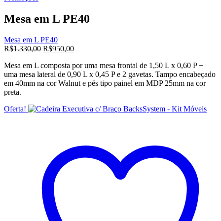
era:
é:
R$1.330,00.
R$950,00.
Mesa em L PE40
Mesa em L PE40
O
O
R$
1.330,00
R$
950,00
preço
preço
Mesa em L composta por uma mesa frontal de 1,50 L x 0,60 P +
original
atual
uma mesa lateral de 0,90 L x 0,45 P e 2 gavetas. Tampo encabeçado
era:
é:
em 40mm na cor Walnut e pés tipo painel em MDP 25mm na cor
R$1.330,00.
R$950,00.
preta.
Oferta!