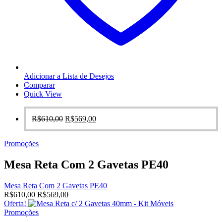
Adicionar a Lista de Desejos
Comparar
Quick View
O
O
R$
610,00
R$
569,00
preço
preço
original
atual
Promoções
era:
é:
R$610,00.
R$569,00.
Mesa Reta Com 2 Gavetas PE40
Mesa Reta Com 2 Gavetas PE40
O
O
R$
610,00
R$
569,00
preço
preço
Oferta!
original
atual
Promoções
era:
é: