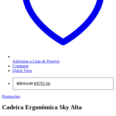
Adicionar a Lista de Desejos
Comparar
Quick View
O
O
R$
915,00
R$
765,00
preço
preço
original
atual
Promoções
era:
é:
R$915,00.
R$765,00.
Cadeira Ergonômica Sky Alta