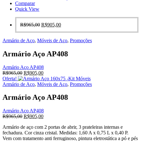
Comparar
Quick View
O
O
R$
965,00
R$
905,00
preço
preço
original
atual
Armário de Aço
,
Móveis de Aço
,
Promoções
era:
é:
R$965,00.
R$905,00.
Armário Aço AP408
Armário Aço AP408
O
O
R$
965,00
R$
905,00
preço
preço
Oferta!
original
atual
Armário de Aço
,
Móveis de Aço
,
Promoções
era:
é:
R$965,00.
R$905,00.
Armário Aço AP408
Armário Aço AP408
O
O
R$
965,00
R$
905,00
preço
preço
Armário de aço com 2 portas de abrir, 3 prateleiras internas e
original
atual
fechadura. Cor cinza cristal. Medidas: 1,60 A x 0,75 L x 0,40 P.
era:
é:
Vem com tratamento anti ferruginoso, pintura eletrostática a pó e pés
R$965,00.
R$905,00.