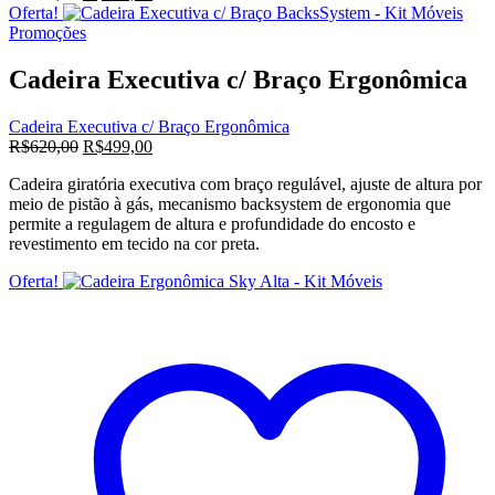
preço
preço
Oferta!
original
atual
Promoções
era:
é:
R$620,00.
R$499,00.
Cadeira Executiva c/ Braço Ergonômica
Cadeira Executiva c/ Braço Ergonômica
O
O
R$
620,00
R$
499,00
preço
preço
Cadeira giratória executiva com braço regulável, ajuste de altura por
original
atual
meio de pistão à gás, mecanismo backsystem de ergonomia que
era:
é:
permite a regulagem de altura e profundidade do encosto e
R$620,00.
R$499,00.
revestimento em tecido na cor preta.
Oferta!