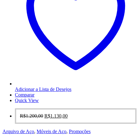
Adicionar a Lista de Desejos
Comparar
Quick View
O
O
R$
1.200,00
R$
1.130,00
preço
preço
original
atual
Arquivo de Aço
,
Móveis de Aço
,
Promoções
era:
é:
R$1.200,00.
R$1.130,00.