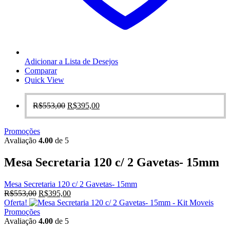
Adicionar a Lista de Desejos
Comparar
Quick View
O
O
R$
553,00
R$
395,00
preço
preço
original
atual
Promoções
era:
é:
Avaliação
4.00
de 5
R$553,00.
R$395,00.
Mesa Secretaria 120 c/ 2 Gavetas- 15mm
Mesa Secretaria 120 c/ 2 Gavetas- 15mm
O
O
R$
553,00
R$
395,00
preço
preço
Oferta!
original
atual
Promoções
era:
é:
Avaliação
4.00
de 5
R$553,00.
R$395,00.