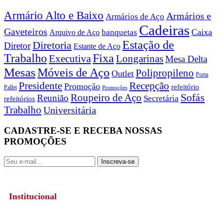
Armário Alto e Baixo
Armários e
Armários de Aço
Cadeiras
Gaveteiros
Caixa
banquetas
Arquivo de Aço
Estação de
Diretoria
Diretor
Estante de Aço
Trabalho
Fixa
Executiva
Longarinas
Mesa Delta
Mesas
Móveis de Aço
Polipropileno
Outlet
Porta
Recepção
Presidente
Promoção
refeitório
Pallet
Promoções
Roupeiro de Aço
Sofás
Reunião
Secretária
refeitórios
Trabalho
Universitária
CADASTRE-SE E RECEBA NOSSAS
PROMOÇÕES
Inscreva-se
Institucional