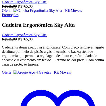
Cadeira Ergonômica Sky Alta
O
O
R$
915,00
R$
765,00
preço
preço
Oferta!
original
atual
Promoções
era:
é:
R$915,00.
R$765,00.
Cadeira Ergonômica Sky Alta
Cadeira Ergonômica Sky Alta
O
O
R$
915,00
R$
765,00
preço
preço
Cadeira giratória executiva ergonômica. Com braço regulável, ajuste
original
atual
de altura por meio de pistão à gás, mecanismo backsystem de
era:
é:
ergonomia que permite a regulagem de altura e profundidade do
R$915,00.
R$765,00.
encosto e revestimento em tecido J Serrano na cor preta. Com contra
capa de proteção traseira.
Oferta!