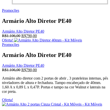
preço
preço
original
atual
Promoções
era:
é:
R$1.106,00.
R$790,00.
Armário Alto Diretor PE40
Armário Alto Diretor PE40
O
O
R$
1.106,00
R$
790,00
preço
preço
Oferta!
original
atual
Promoções
era:
é:
R$1.106,00.
R$790,00.
Armário Alto Diretor PE40
Armário Alto Diretor PE40
O
O
R$
1.106,00
R$
790,00
preço
preço
Armário alto diretor com 2 portas de abrir , 3 prateleiras internas, pés
original
atual
niveladores de altura e fechadura. Tampo encabeçado de 40mm.
era:
é:
1,60 A x 0,89 L x 0,47P. Portas e tampo na cor Walnut e laterais na
R$1.106,00.
R$790,00.
cor preta.
Oferta!