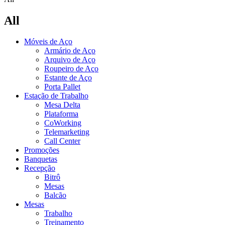
All
Móveis de Aço
Armário de Aço
Arquivo de Aço
Roupeiro de Aço
Estante de Aço
Porta Pallet
Estação de Trabalho
Mesa Delta
Plataforma
CoWorking
Telemarketing
Call Center
Promoções
Banquetas
Recepção
Bitrô
Mesas
Balcão
Mesas
Trabalho
Treinamento