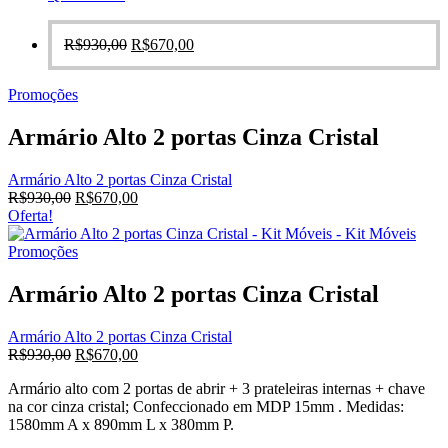
O
O
R$
930,00
R$
670,00
preço
preço
original
atual
Promoções
era:
é:
R$930,00.
R$670,00.
Armário Alto 2 portas Cinza Cristal
Armário Alto 2 portas Cinza Cristal
O
O
R$
930,00
R$
670,00
preço
preço
Oferta!
original
atual
era:
é:
Promoções
R$930,00.
R$670,00.
Armário Alto 2 portas Cinza Cristal
Armário Alto 2 portas Cinza Cristal
O
O
R$
930,00
R$
670,00
preço
preço
Armário alto com 2 portas de abrir + 3 prateleiras internas + chave
original
atual
na cor cinza cristal; Confeccionado em MDP 15mm . Medidas:
era:
é:
1580mm A x 890mm L x 380mm P.
R$930,00.
R$670,00.