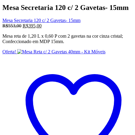
Mesa Secretaria 120 c/ 2 Gavetas- 15mm
Mesa Secretaria 120 c/ 2 Gavetas- 15mm
O
O
R$
553,00
R$
395,00
preço
preço
Mesa reta de 1,20 L x 0,60 P com 2 gavetas na cor cinza cristal;
original
atual
Confeccionado em MDP 15mm.
era:
é:
R$553,00.
R$395,00.
Oferta!