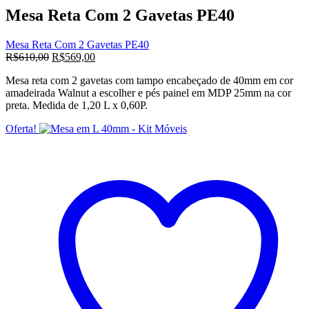
R$610,00.
R$569,00.
Mesa Reta Com 2 Gavetas PE40
Mesa Reta Com 2 Gavetas PE40
O
O
R$
610,00
R$
569,00
preço
preço
Mesa reta com 2 gavetas com tampo encabeçado de 40mm em cor
original
atual
amadeirada Walnut a escolher e pés painel em MDP 25mm na cor
era:
é:
preta. Medida de 1,20 L x 0,60P.
R$610,00.
R$569,00.
Oferta!