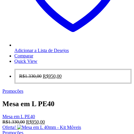
Adicionar a Lista de Desejos
Comparar
Quick View
O
O
R$
1.330,00
R$
950,00
preço
preço
original
atual
Promoções
era:
é:
R$1.330,00.
R$950,00.
Mesa em L PE40
Mesa em L PE40
O
O
R$
1.330,00
R$
950,00
preço
preço
Oferta!
original
atual
Promoções