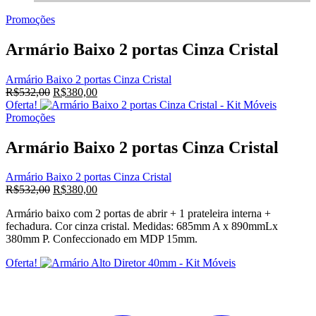
original
atual
Promoções
era:
é:
R$532,00.
R$380,00.
Armário Baixo 2 portas Cinza Cristal
Armário Baixo 2 portas Cinza Cristal
O
O
R$
532,00
R$
380,00
preço
preço
Oferta!
original
atual
Promoções
era:
é:
R$532,00.
R$380,00.
Armário Baixo 2 portas Cinza Cristal
Armário Baixo 2 portas Cinza Cristal
O
O
R$
532,00
R$
380,00
preço
preço
Armário baixo com 2 portas de abrir + 1 prateleira interna +
original
atual
fechadura. Cor cinza cristal. Medidas: 685mm A x 890mmLx
era:
é:
380mm P. Confeccionado em MDP 15mm.
R$532,00.
R$380,00.
Oferta!