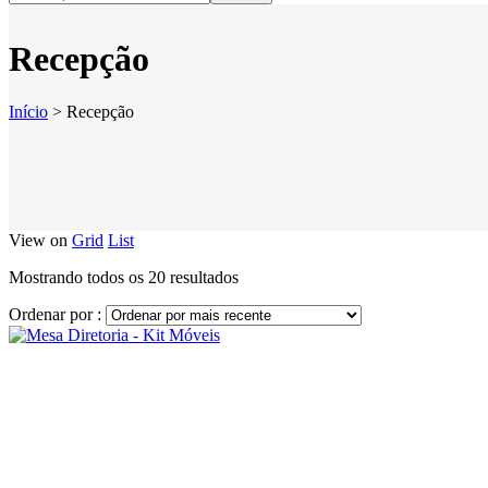
Recepção
Início
>
Recepção
View on
Grid
List
Classificado
Mostrando todos os 20 resultados
por
Ordenar por :
mais
recente