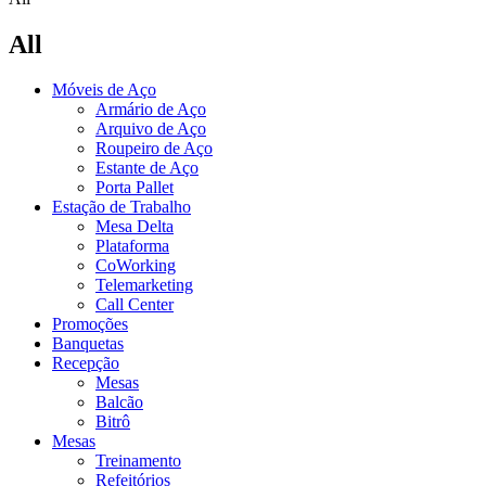
All
Móveis de Aço
Armário de Aço
Arquivo de Aço
Roupeiro de Aço
Estante de Aço
Porta Pallet
Estação de Trabalho
Mesa Delta
Plataforma
CoWorking
Telemarketing
Call Center
Promoções
Banquetas
Recepção
Mesas
Balcão
Bitrô
Mesas
Treinamento
Refeitórios