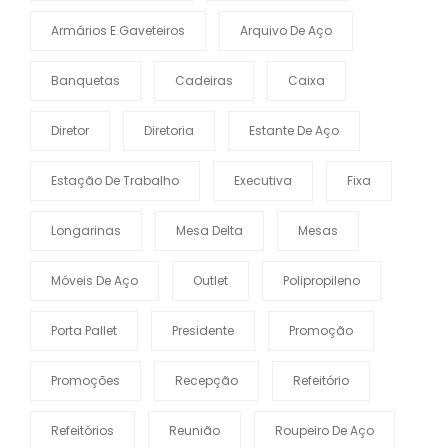
Armários E Gaveteiros
Arquivo De Aço
Banquetas
Cadeiras
Caixa
Diretor
Diretoria
Estante De Aço
Estação De Trabalho
Executiva
Fixa
Longarinas
Mesa Delta
Mesas
Móveis De Aço
Outlet
Polipropileno
Porta Pallet
Presidente
Promoção
Promoções
Recepção
Refeitório
Refeitórios
Reunião
Roupeiro De Aço