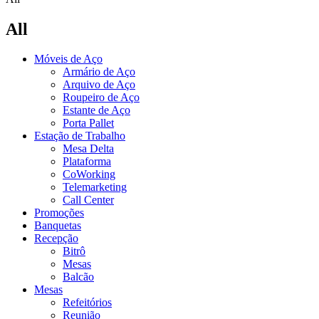
All
Móveis de Aço
Armário de Aço
Arquivo de Aço
Roupeiro de Aço
Estante de Aço
Porta Pallet
Estação de Trabalho
Mesa Delta
Plataforma
CoWorking
Telemarketing
Call Center
Promoções
Banquetas
Recepção
Bitrô
Mesas
Balcão
Mesas
Refeitórios
Reunião