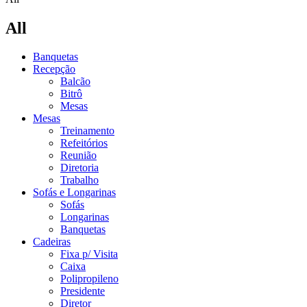
All
Banquetas
Recepção
Balcão
Bitrô
Mesas
Mesas
Treinamento
Refeitórios
Reunião
Diretoria
Trabalho
Sofás e Longarinas
Sofás
Longarinas
Banquetas
Cadeiras
Fixa p/ Visita
Caixa
Polipropileno
Presidente
Diretor