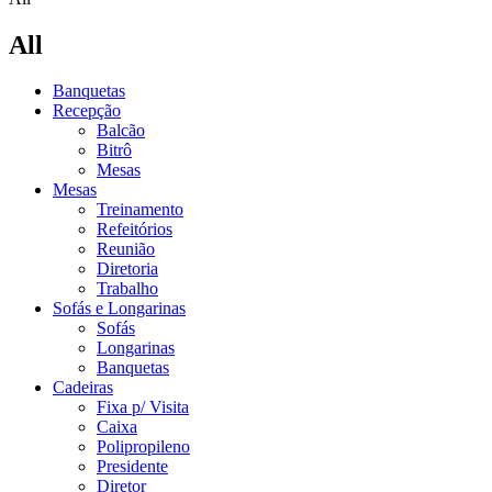
All
Banquetas
Recepção
Balcão
Bitrô
Mesas
Mesas
Treinamento
Refeitórios
Reunião
Diretoria
Trabalho
Sofás e Longarinas
Sofás
Longarinas
Banquetas
Cadeiras
Fixa p/ Visita
Caixa
Polipropileno
Presidente
Diretor