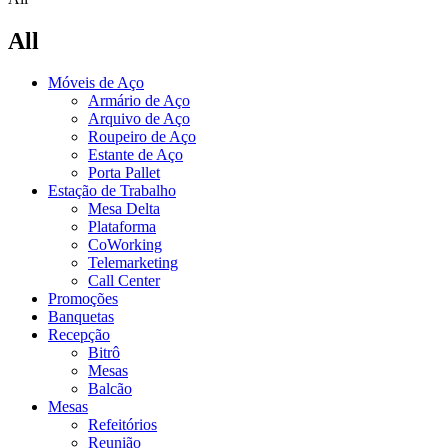
All
Móveis de Aço
Armário de Aço
Arquivo de Aço
Roupeiro de Aço
Estante de Aço
Porta Pallet
Estação de Trabalho
Mesa Delta
Plataforma
CoWorking
Telemarketing
Call Center
Promoções
Banquetas
Recepção
Bitrô
Mesas
Balcão
Mesas
Refeitórios
Reunião