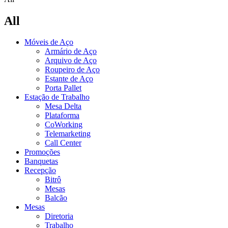
All
Móveis de Aço
Armário de Aço
Arquivo de Aço
Roupeiro de Aço
Estante de Aço
Porta Pallet
Estação de Trabalho
Mesa Delta
Plataforma
CoWorking
Telemarketing
Call Center
Promoções
Banquetas
Recepção
Bitrô
Mesas
Balcão
Mesas
Diretoria
Trabalho