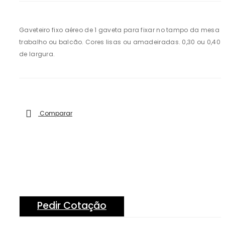
teir
t
o
Fixo
Gaveteiro fixo aéreo de 1 gaveta para fixar no tampo da mesa 
trabalho ou balcão. Cores lisas ou amadeiradas. 0,30 ou 0,40
Aér
de largura.
eo
a
3
Gav
eta
s
Comparar
Pedir Cotação