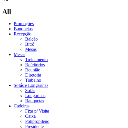
All
Promoções
Banquetas
Recepção
Balcão
Bitrô
Mesas
Mesas
Treinamento
Refeitórios
Reunião
Diretoria
Trabalho
Sofás e Longarinas
Sofás
Longarinas
Banquetas
Cadeiras
Fixa p/ Visita
Caixa
Polipropileno
Presidente