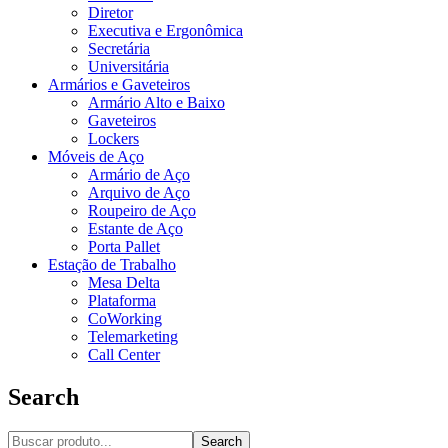
Diretor
Executiva e Ergonômica
Secretária
Universitária
Armários e Gaveteiros
Armário Alto e Baixo
Gaveteiros
Lockers
Móveis de Aço
Armário de Aço
Arquivo de Aço
Roupeiro de Aço
Estante de Aço
Porta Pallet
Estação de Trabalho
Mesa Delta
Plataforma
CoWorking
Telemarketing
Call Center
Search
Search