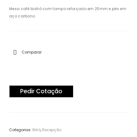
Ca
Ca
Mesa café bistrô com tampo reforçado em 25mm e pés em
aço carbono.
deir
deir
as
as
Em
Em
y
y
Comparar
Pedir Cotação
Categorias:
Bitrô
,
Recepção