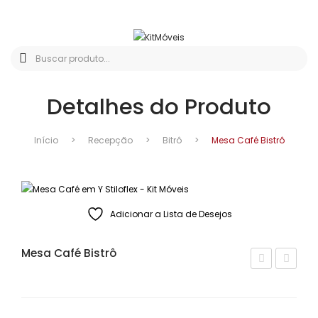
Detalhes do Produto
Início
>
Recepção
>
Bitrô
>
Mesa Café Bistrô
Adicionar a Lista de Desejos
Mesa Café Bistrô
esa
esa
Caf
Caf
é e
é 4