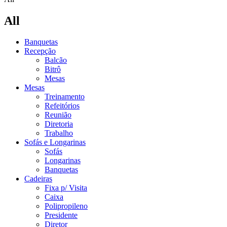
All
Banquetas
Recepção
Balcão
Bitrô
Mesas
Mesas
Treinamento
Refeitórios
Reunião
Diretoria
Trabalho
Sofás e Longarinas
Sofás
Longarinas
Banquetas
Cadeiras
Fixa p/ Visita
Caixa
Polipropileno
Presidente
Diretor