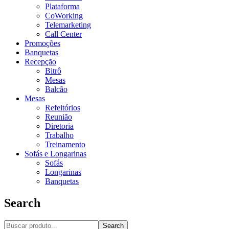
Plataforma
CoWorking
Telemarketing
Call Center
Promoções
Banquetas
Recepção
Bitrô
Mesas
Balcão
Mesas
Refeitórios
Reunião
Diretoria
Trabalho
Treinamento
Sofás e Longarinas
Sofás
Longarinas
Banquetas
Search
Search