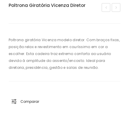
Poltrona Giratória Vicenza Diretor
oltr
ad
on
eira
a
Gir
Gir
ató
Poltrona giratória Vicenza modelo diretor. Com braços fixos,
posição relax e revestimento em couríssimo em cor a
ató
ria
escolher. Esta cadeira traz extremo conforto ao usuário
ria
St
devido à amplitude do assento/encosto. Ideal para
Ver
Beli
diretoria, presidência, gestão e salas de reunião.
on
ze
a
Dire
Dire
tor
tor
Stil
Comparar
ofl
ex