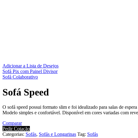
Adicionar a Lista de Desejos
Sofá Pix com Painel Divisor
Sofá Colaborativo
Sofá Speed
O sofá speed possui formato slim e foi idealizado para salas de espera
Modelo simples e confortável. Disponível em cores variadas com reve
Comparar
Pedir Cotação
Categorias:
Sofás
,
Sofás e Longarinas
Tag:
Sofás