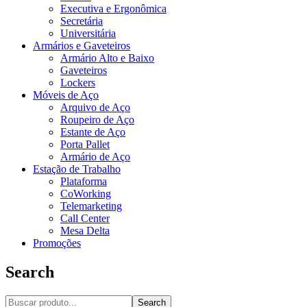
Executiva e Ergonômica
Secretária
Universitária
Armários e Gaveteiros
Armário Alto e Baixo
Gaveteiros
Lockers
Móveis de Aço
Arquivo de Aço
Roupeiro de Aço
Estante de Aço
Porta Pallet
Armário de Aço
Estação de Trabalho
Plataforma
CoWorking
Telemarketing
Call Center
Mesa Delta
Promoções
Search
Search