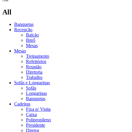
All
Banquetas
Recepção
Balcão
Bitrô
Mesas
Mesas
Treinamento
Refeitórios
Reunião
Diretoria
Trabalho
Sofás e Longarinas
Sofás
Longarinas
Banquetas
Cadeiras
Fixa p/ Visita
Caixa
Polipropileno
Presidente
Diretor