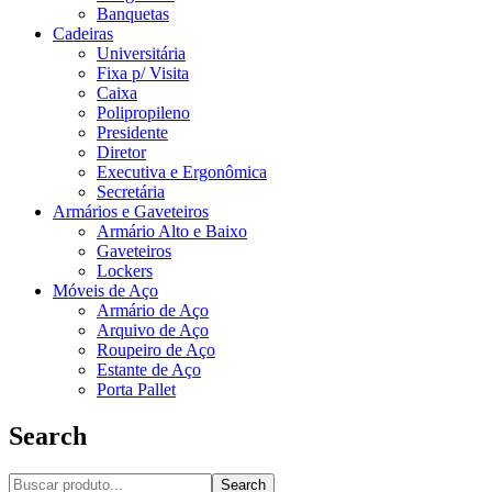
Banquetas
Cadeiras
Universitária
Fixa p/ Visita
Caixa
Polipropileno
Presidente
Diretor
Executiva e Ergonômica
Secretária
Armários e Gaveteiros
Armário Alto e Baixo
Gaveteiros
Lockers
Móveis de Aço
Armário de Aço
Arquivo de Aço
Roupeiro de Aço
Estante de Aço
Porta Pallet
Search
Search