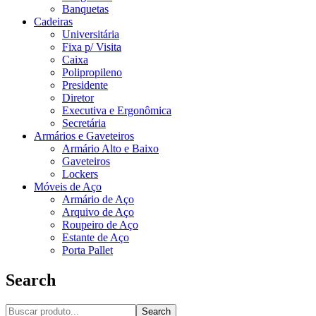
Banquetas
Cadeiras
Universitária
Fixa p/ Visita
Caixa
Polipropileno
Presidente
Diretor
Executiva e Ergonômica
Secretária
Armários e Gaveteiros
Armário Alto e Baixo
Gaveteiros
Lockers
Móveis de Aço
Armário de Aço
Arquivo de Aço
Roupeiro de Aço
Estante de Aço
Porta Pallet
Search
Search