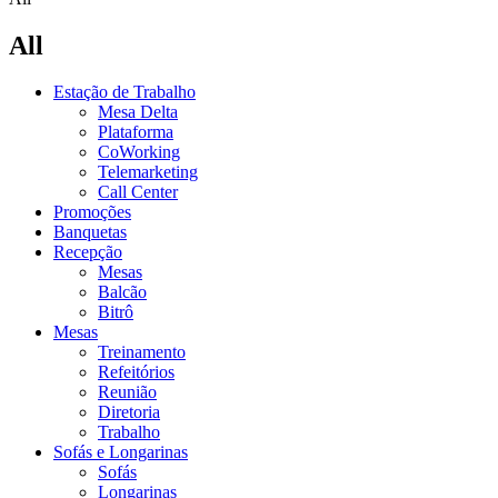
All
Estação de Trabalho
Mesa Delta
Plataforma
CoWorking
Telemarketing
Call Center
Promoções
Banquetas
Recepção
Mesas
Balcão
Bitrô
Mesas
Treinamento
Refeitórios
Reunião
Diretoria
Trabalho
Sofás e Longarinas
Sofás
Longarinas