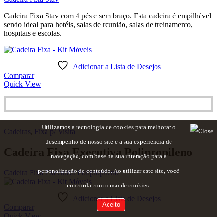
Cadeira Fixa Stav com 4 pés e sem braço. Esta cadeira é empilhável
sendo ideal para hotéis, salas de reunião, salas de treinamento,
hospitais e escolas.
Adicionar a Lista de Desejos
Comparar
Quick View
Utilizamos a tecnologia de cookies para melhorar o
Cadeiras
,
Fixa p/ Visita
desempenho de nosso site e a sua experiência de
Cadeira Fixa Executiva Polipropileno
navegação, com base na sua interação para a
personalização de conteúdo. Ao utilizar este site, você
Cadeira Fixa Executiva Polipropileno
concorda com o uso de cookies.
Adicionar a Lista de Desejos
Aceito
Comparar
Quick View