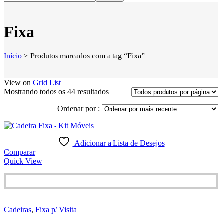
Fixa
Início
>
Produtos marcados com a tag “Fixa”
View on
Grid
List
Classificado
Mostrando todos os 44 resultados
por
Ordenar por :
mais
recente
Adicionar a Lista de Desejos
Comparar
Quick View
Cadeiras
,
Fixa p/ Visita