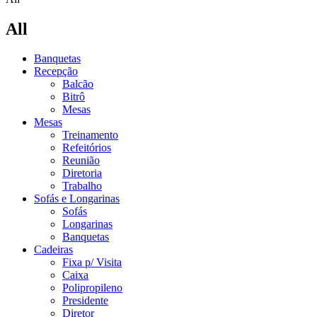
All
Banquetas
Recepção
Balcão
Bitrô
Mesas
Mesas
Treinamento
Refeitórios
Reunião
Diretoria
Trabalho
Sofás e Longarinas
Sofás
Longarinas
Banquetas
Cadeiras
Fixa p/ Visita
Caixa
Polipropileno
Presidente
Diretor