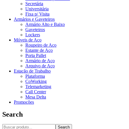
Secretária
Universitária
Fixa p/ Visita
Armários e Gaveteiros
Armário Alto e Baixo
Gaveteiros
Lockers
Móveis de Aço
Roupeiro de Aço
Estante de Aço
Porta Pallet
Armário de Aço
Arquivo de Aço
Estação de Trabalho
Plataforma
CoWorking
Telemarketing
Call Center
Mesa Delta
Promoções
Search
Search