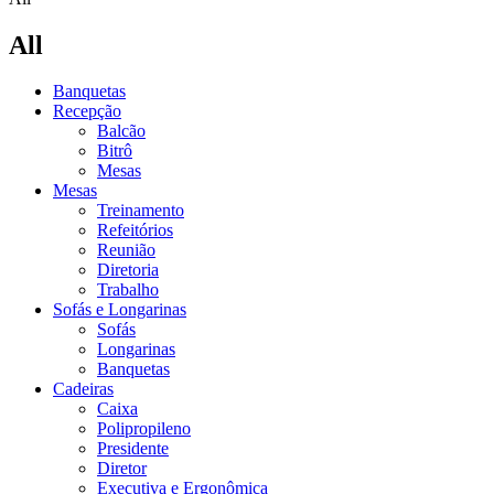
All
Banquetas
Recepção
Balcão
Bitrô
Mesas
Mesas
Treinamento
Refeitórios
Reunião
Diretoria
Trabalho
Sofás e Longarinas
Sofás
Longarinas
Banquetas
Cadeiras
Caixa
Polipropileno
Presidente
Diretor
Executiva e Ergonômica