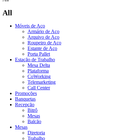
All
Móveis de Aço
Armário de Aço
Arquivo de Aço
Roupeiro de Aço
Estante de Aço
Porta Pallet
Estação de Trabalho
Mesa Delta
Plataforma
CoWorking
Telemarketing
Call Center
Promoções
Banquetas
Recepção
Bitrô
Mesas
Balcão
Mesas
Diretoria
Trabalho