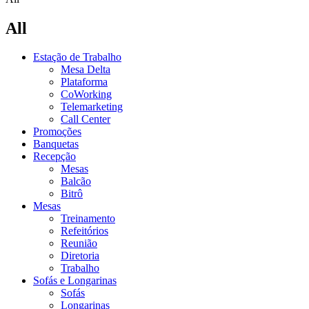
All
Estação de Trabalho
Mesa Delta
Plataforma
CoWorking
Telemarketing
Call Center
Promoções
Banquetas
Recepção
Mesas
Balcão
Bitrô
Mesas
Treinamento
Refeitórios
Reunião
Diretoria
Trabalho
Sofás e Longarinas
Sofás
Longarinas