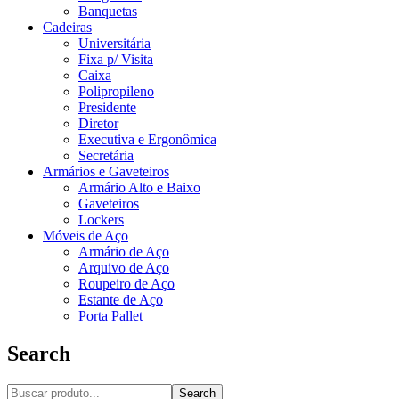
Banquetas
Cadeiras
Universitária
Fixa p/ Visita
Caixa
Polipropileno
Presidente
Diretor
Executiva e Ergonômica
Secretária
Armários e Gaveteiros
Armário Alto e Baixo
Gaveteiros
Lockers
Móveis de Aço
Armário de Aço
Arquivo de Aço
Roupeiro de Aço
Estante de Aço
Porta Pallet
Search
Search