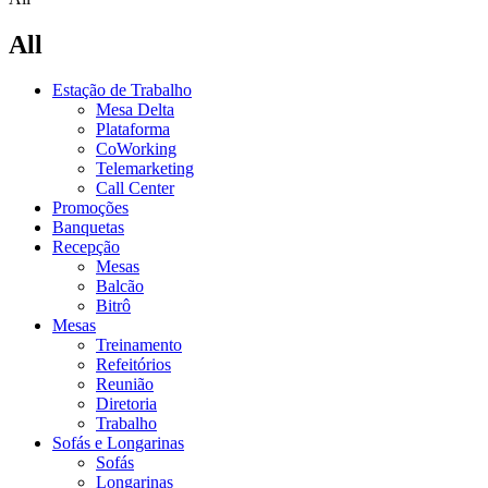
All
Estação de Trabalho
Mesa Delta
Plataforma
CoWorking
Telemarketing
Call Center
Promoções
Banquetas
Recepção
Mesas
Balcão
Bitrô
Mesas
Treinamento
Refeitórios
Reunião
Diretoria
Trabalho
Sofás e Longarinas
Sofás
Longarinas