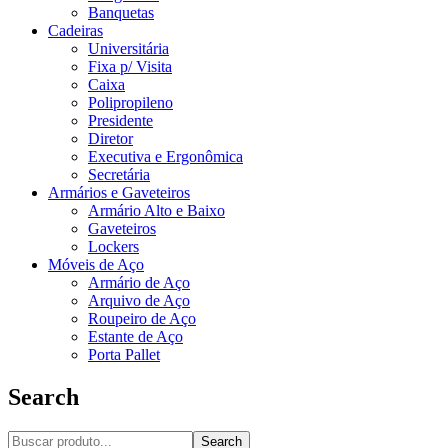
Banquetas
Cadeiras
Universitária
Fixa p/ Visita
Caixa
Polipropileno
Presidente
Diretor
Executiva e Ergonômica
Secretária
Armários e Gaveteiros
Armário Alto e Baixo
Gaveteiros
Lockers
Móveis de Aço
Armário de Aço
Arquivo de Aço
Roupeiro de Aço
Estante de Aço
Porta Pallet
Search
Search