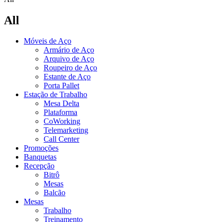
All
Móveis de Aço
Armário de Aço
Arquivo de Aço
Roupeiro de Aço
Estante de Aço
Porta Pallet
Estação de Trabalho
Mesa Delta
Plataforma
CoWorking
Telemarketing
Call Center
Promoções
Banquetas
Recepção
Bitrô
Mesas
Balcão
Mesas
Trabalho
Treinamento