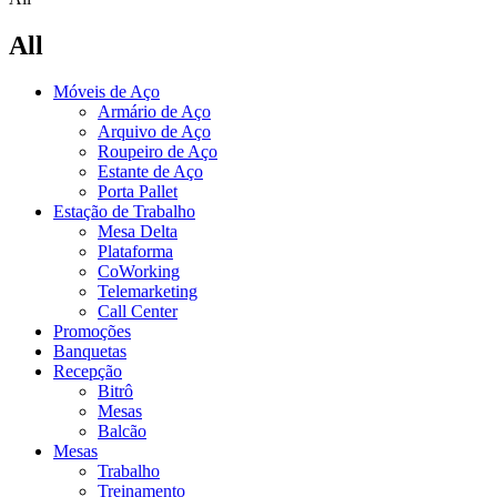
All
Móveis de Aço
Armário de Aço
Arquivo de Aço
Roupeiro de Aço
Estante de Aço
Porta Pallet
Estação de Trabalho
Mesa Delta
Plataforma
CoWorking
Telemarketing
Call Center
Promoções
Banquetas
Recepção
Bitrô
Mesas
Balcão
Mesas
Trabalho
Treinamento