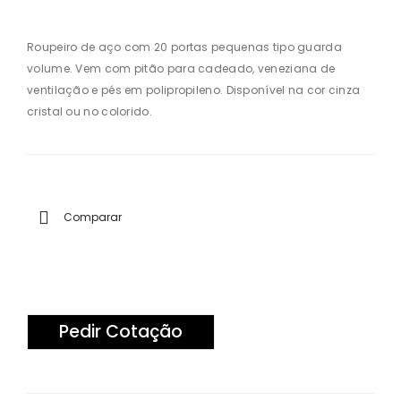
o
o
de
de
Roupeiro de aço com 20 portas pequenas tipo guarda
volume. Vem com pitão para cadeado, veneziana de
Aç
Aç
ventilação e pés em polipropileno. Disponível na cor cinza
o 8
o 12
cristal ou no colorido.
Por
Por
tas
tas
Gra
Mé
nd
dia
Comparar
es
s
Pedir Cotação