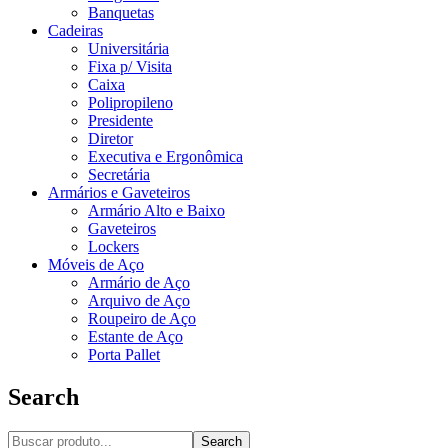
Banquetas
Cadeiras
Universitária
Fixa p/ Visita
Caixa
Polipropileno
Presidente
Diretor
Executiva e Ergonômica
Secretária
Armários e Gaveteiros
Armário Alto e Baixo
Gaveteiros
Lockers
Móveis de Aço
Armário de Aço
Arquivo de Aço
Roupeiro de Aço
Estante de Aço
Porta Pallet
Search
Search