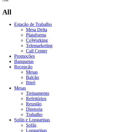
All
Estação de Trabalho
Mesa Delta
Plataforma
CoWorking
Telemarketing
Call Center
Promoções
Banquetas
Recepção
Mesas
Balcão
Bitrô
Mesas
Treinamento
Refeitórios
Reunião
Diretoria
Trabalho
Sofás e Longarinas
Sofás
Longarinas