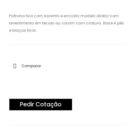
Fixa
Op
Op
era
Poltrona fixa com assento e encosto modelo diretor com
revestimento em tecido ou corvim com costura. Base 4 pés
era
tiva
e braços fixos.
tiva
Exe
Dire
cuti
tor
va
Apr
Apr
oxi
oxi
Comparar
ma
ma
çã
çã
o S
o S
Pedir Cotação