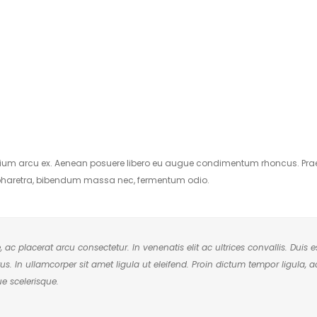
pretium arcu ex. Aenean posuere libero eu augue condimentum rhoncus. Pra
s pharetra, bibendum massa nec, fermentum odio.
c placerat arcu consectetur. In venenatis elit ac ultrices convallis. Duis e
tus. In ullamcorper sit amet ligula ut eleifend. Proin dictum tempor ligula, a
ue scelerisque.