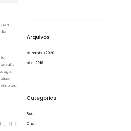
ui
mentum
idunt
Arquivos
dezembro 2020
rtor
abril 2018
convallis
et eget
ndisse
vitae orci
Categorias
Bed
Chair