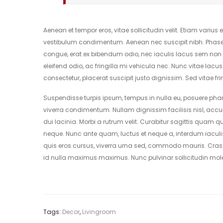
Aenean et tempor eros, vitae sollicitudin velit. Etiam varius
vestibulum condimentum. Aenean nec suscipit nibh. Phasellu
congue, erat ex bibendum odio, nec iaculis lacus sem non l
eleifend odio, ac fringilla mi vehicula nec. Nunc vitae lac
consectetur, placerat suscipit justo dignissim. Sed vitae fr
Suspendisse turpis ipsum, tempus in nulla eu, posuere pharet
viverra condimentum. Nullam dignissim facilisis nisl, accum
dui lacinia. Morbi a rutrum velit. Curabitur sagittis quam 
neque. Nunc ante quam, luctus et neque a, interdum iaculi
quis eros cursus, viverra urna sed, commodo mauris. Cras d
id nulla maximus maximus. Nunc pulvinar sollicitudin mole
Tags:
Decor
,
Livingroom