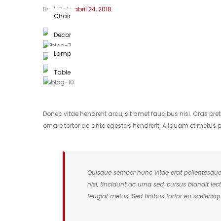
By
/
Date
abril 24, 2018
Chair
Decor
Lamp
Table
Donec vitae hendrerit arcu, sit amet faucibus nisl. Cras 
ornare tortor ac ante egestas hendrerit. Aliquam et metu
Quisque semper nunc vitae erat pellentesque, a
nisi, tincidunt ac urna sed, cursus blandit lec
feugiat metus. Sed finibus tortor eu scelerisq