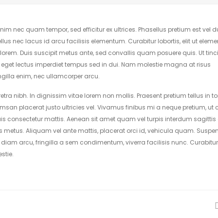
 enim nec quam tempor, sed efficitur ex ultrices. Phasellus pretium est vel d
s nec lacus id arcu facilisis elementum. Curabitur lobortis, elit ut ele
orem. Duis suscipit metus ante, sed convallis quam posuere quis. Ut tinc
us eget lectus imperdiet tempus sed in dui. Nam molestie magna at risus
ingilla enim, nec ullamcorper arcu.
ra nibh. In dignissim vitae lorem non mollis. Praesent pretium tellus in to
san placerat justo ultricies vel. Vivamus finibus mi a neque pretium, ut 
quis consectetur mattis. Aenean sit amet quam vel turpis interdum sagittis 
s metus. Aliquam vel ante mattis, placerat orci id, vehicula quam. Suspe
iam arcu, fringilla a sem condimentum, viverra facilisis nunc. Curabitur 
stie.