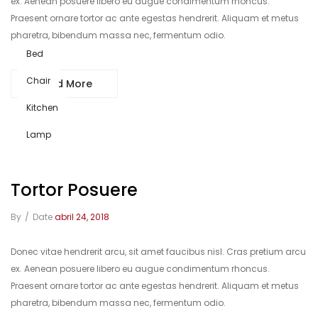
ex. Aenean posuere libero eu augue condimentum rhoncus.
Praesent ornare tortor ac ante egestas hendrerit. Aliquam et metus
pharetra, bibendum massa nec, fermentum odio.
Bed
Chair
Read More
Kitchen
Lamp
Tortor Posuere
By
/
Date
abril 24, 2018
Donec vitae hendrerit arcu, sit amet faucibus nisl. Cras pretium arcu
ex. Aenean posuere libero eu augue condimentum rhoncus.
Praesent ornare tortor ac ante egestas hendrerit. Aliquam et metus
pharetra, bibendum massa nec, fermentum odio.