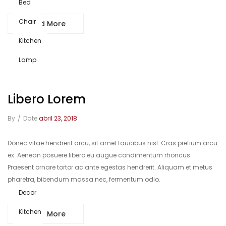
Bed
Chair
Read More
Kitchen
Lamp
Libero Lorem
By
/
Date
abril 23, 2018
Donec vitae hendrerit arcu, sit amet faucibus nisl. Cras pretium arcu
ex. Aenean posuere libero eu augue condimentum rhoncus.
Praesent ornare tortor ac ante egestas hendrerit. Aliquam et metus
pharetra, bibendum massa nec, fermentum odio.
Decor
Kitchen
Read More