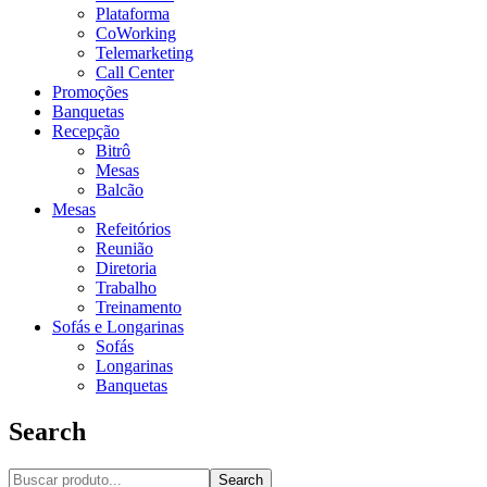
Plataforma
CoWorking
Telemarketing
Call Center
Promoções
Banquetas
Recepção
Bitrô
Mesas
Balcão
Mesas
Refeitórios
Reunião
Diretoria
Trabalho
Treinamento
Sofás e Longarinas
Sofás
Longarinas
Banquetas
Search
Search