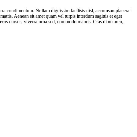
verra condimentum. Nullam dignissim facilisis nisl, accumsan placerat
 mattis. Aenean sit amet quam vel turpis interdum sagittis et eget
s eros cursus, viverra urna sed, commodo mauris. Cras diam arcu,