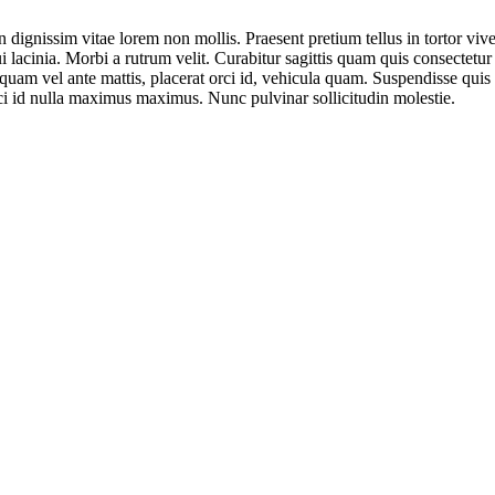
n dignissim vitae lorem non mollis. Praesent pretium tellus in tortor vi
i lacinia. Morbi a rutrum velit. Curabitur sagittis quam quis consectetur
quam vel ante mattis, placerat orci id, vehicula quam. Suspendisse qui
rci id nulla maximus maximus. Nunc pulvinar sollicitudin molestie.