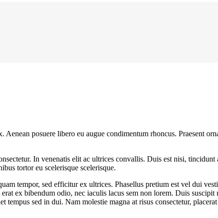
 ex. Aenean posuere libero eu augue condimentum rhoncus. Praesent ornar
ectetur. In venenatis elit ac ultrices convallis. Duis est nisi, tincidunt 
nibus tortor eu scelerisque scelerisque.
 quam tempor, sed efficitur ex ultrices. Phasellus pretium est vel dui v
, erat ex bibendum odio, nec iaculis lacus sem non lorem. Duis suscipit 
iet tempus sed in dui. Nam molestie magna at risus consectetur, placerat 