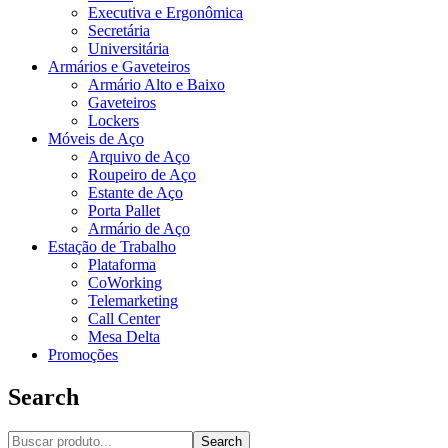
Executiva e Ergonômica
Secretária
Universitária
Armários e Gaveteiros
Armário Alto e Baixo
Gaveteiros
Lockers
Móveis de Aço
Arquivo de Aço
Roupeiro de Aço
Estante de Aço
Porta Pallet
Armário de Aço
Estação de Trabalho
Plataforma
CoWorking
Telemarketing
Call Center
Mesa Delta
Promoções
Search
Search