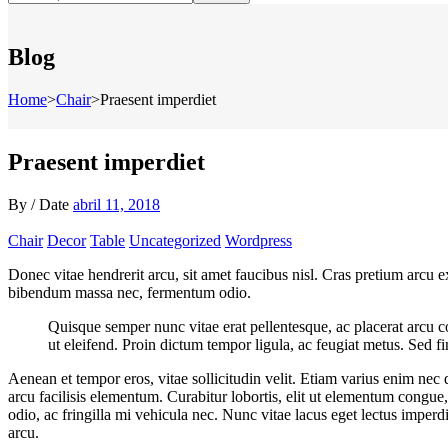
Blog
Home
>
Chair
>
Praesent imperdiet
Praesent imperdiet
By
/
Date
abril 11, 2018
Chair
Decor
Table
Uncategorized
Wordpress
Donec vitae hendrerit arcu, sit amet faucibus nisl. Cras pretium arcu
bibendum massa nec, fermentum odio.
Quisque semper nunc vitae erat pellentesque, ac placerat arcu cons
ut eleifend. Proin dictum tempor ligula, ac feugiat metus. Sed fi
Aenean et tempor eros, vitae sollicitudin velit. Etiam varius enim nec
arcu facilisis elementum. Curabitur lobortis, elit ut elementum congue
odio, ac fringilla mi vehicula nec. Nunc vitae lacus eget lectus imperd
arcu.