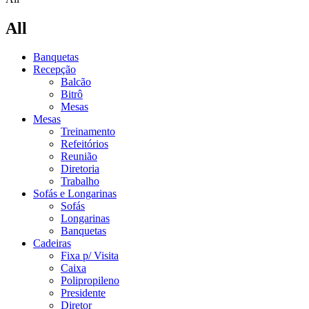
All
Banquetas
Recepção
Balcão
Bitrô
Mesas
Mesas
Treinamento
Refeitórios
Reunião
Diretoria
Trabalho
Sofás e Longarinas
Sofás
Longarinas
Banquetas
Cadeiras
Fixa p/ Visita
Caixa
Polipropileno
Presidente
Diretor