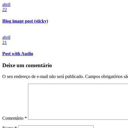
abril
22
Blog image post (sticky)
abril
21
Post with Audio
Deixe um comentário
O seu endereço de e-mail não será publicado.
Campos obrigatórios s
Comentário
*