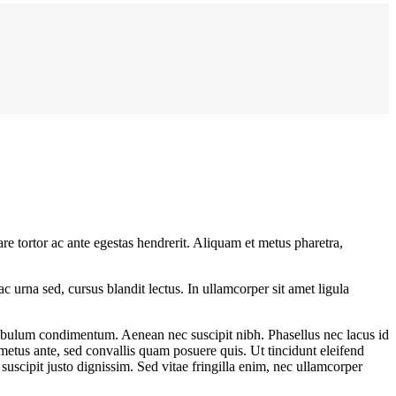
e tortor ac ante egestas hendrerit. Aliquam et metus pharetra,
ac urna sed, cursus blandit lectus. In ullamcorper sit amet ligula
estibulum condimentum. Aenean nec suscipit nibh. Phasellus nec lacus id
metus ante, sed convallis quam posuere quis. Ut tincidunt eleifend
suscipit justo dignissim. Sed vitae fringilla enim, nec ullamcorper