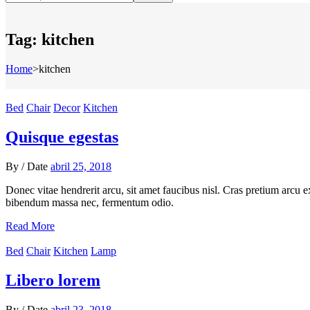
Tag:
kitchen
Home
>
kitchen
Bed
Chair
Decor
Kitchen
Quisque egestas
By
/
Date
abril 25, 2018
Donec vitae hendrerit arcu, sit amet faucibus nisl. Cras pretium arcu
bibendum massa nec, fermentum odio.
Read More
Bed
Chair
Kitchen
Lamp
Libero lorem
By
/
Date
abril 23, 2018