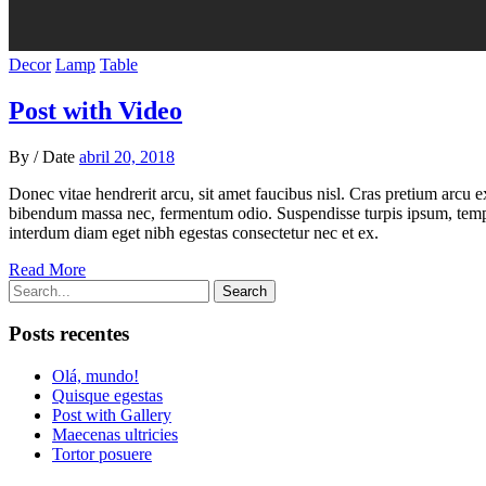
Decor
Lamp
Table
Post with Video
By
/
Date
abril 20, 2018
Donec vitae hendrerit arcu, sit amet faucibus nisl. Cras pretium arcu
bibendum massa nec, fermentum odio. Suspendisse turpis ipsum, tempus
interdum diam eget nibh egestas consectetur nec et ex.
Read More
Search
Posts recentes
Olá, mundo!
Quisque egestas
Post with Gallery
Maecenas ultricies
Tortor posuere