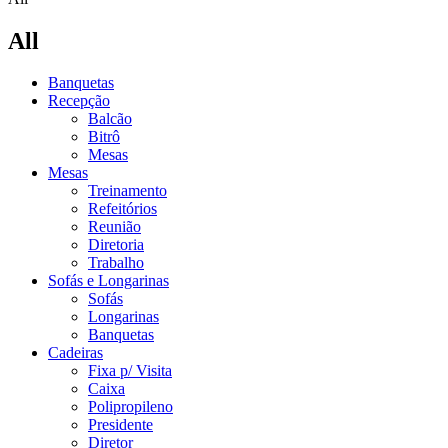
All
Banquetas
Recepção
Balcão
Bitrô
Mesas
Mesas
Treinamento
Refeitórios
Reunião
Diretoria
Trabalho
Sofás e Longarinas
Sofás
Longarinas
Banquetas
Cadeiras
Fixa p/ Visita
Caixa
Polipropileno
Presidente
Diretor