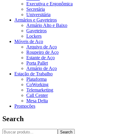
Executiva e Ergonômica
Secretária
Universitária
Armários e Gaveteiros
Armário Alto e Baixo
Gaveteiros
Lockers
Móveis de Aço
Arquivo de Aço
Roupeiro de Aço
Estante de Aço
Porta Pallet
Armário de Aço
Estação de Trabalho
Plataforma
CoWorking
Telemarketing
Call Center
Mesa Delta
Promoções
Search
Search