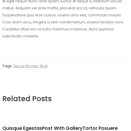
et eget neque. Nunc ante quam, luctus et neque a, interdum iaculis
metus. Aliquam vel ante mattis, placerat orci id, vehicula quam.
Suspendisse quis eros cursus, viverra urna sed, commodo mauris.
Cras diam arcu, fringilla a sem condimentum, viverra facilisis nunc.
Curabitur vitae orci id nulla maximus maximus. Nunc pulvinar
sollicitudin molestie.
Tags:
Decor
,
Kitchen
,
Wall
Related Posts
Quisque Egestas
Post With Gallery
Tortor Posuere