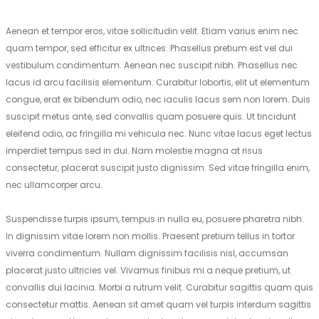
Aenean et tempor eros, vitae sollicitudin velit. Etiam varius enim nec
quam tempor, sed efficitur ex ultrices. Phasellus pretium est vel dui
vestibulum condimentum. Aenean nec suscipit nibh. Phasellus nec
lacus id arcu facilisis elementum. Curabitur lobortis, elit ut elementum
congue, erat ex bibendum odio, nec iaculis lacus sem non lorem. Duis
suscipit metus ante, sed convallis quam posuere quis. Ut tincidunt
eleifend odio, ac fringilla mi vehicula nec. Nunc vitae lacus eget lectus
imperdiet tempus sed in dui. Nam molestie magna at risus
consectetur, placerat suscipit justo dignissim. Sed vitae fringilla enim,
nec ullamcorper arcu.
Suspendisse turpis ipsum, tempus in nulla eu, posuere pharetra nibh.
In dignissim vitae lorem non mollis. Praesent pretium tellus in tortor
viverra condimentum. Nullam dignissim facilisis nisl, accumsan
placerat justo ultricies vel. Vivamus finibus mi a neque pretium, ut
convallis dui lacinia. Morbi a rutrum velit. Curabitur sagittis quam quis
consectetur mattis. Aenean sit amet quam vel turpis interdum sagittis