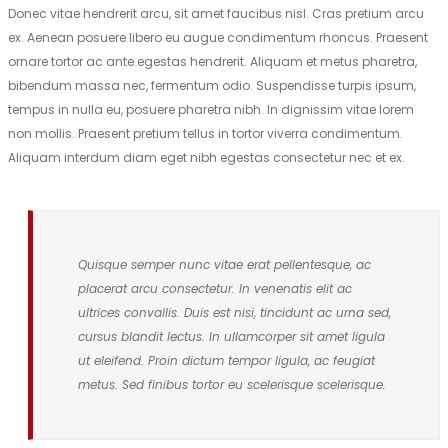
Donec vitae hendrerit arcu, sit amet faucibus nisl. Cras pretium arcu
ex. Aenean posuere libero eu augue condimentum rhoncus. Praesent
ornare tortor ac ante egestas hendrerit. Aliquam et metus pharetra,
bibendum massa nec, fermentum odio. Suspendisse turpis ipsum,
tempus in nulla eu, posuere pharetra nibh. In dignissim vitae lorem
non mollis. Praesent pretium tellus in tortor viverra condimentum.
Aliquam interdum diam eget nibh egestas consectetur nec et ex.
Quisque semper nunc vitae erat pellentesque, ac
placerat arcu consectetur. In venenatis elit ac
ultrices convallis. Duis est nisi, tincidunt ac urna sed,
cursus blandit lectus. In ullamcorper sit amet ligula
ut eleifend. Proin dictum tempor ligula, ac feugiat
metus. Sed finibus tortor eu scelerisque scelerisque.