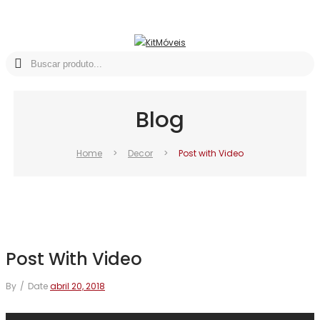
abril
abril
abril
24
24
25
Blog
Home
>
Decor
>
Post with Video
Post With Video
By
/
Date
abril 20, 2018