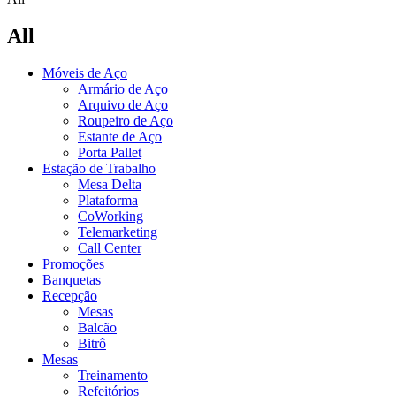
All
Móveis de Aço
Armário de Aço
Arquivo de Aço
Roupeiro de Aço
Estante de Aço
Porta Pallet
Estação de Trabalho
Mesa Delta
Plataforma
CoWorking
Telemarketing
Call Center
Promoções
Banquetas
Recepção
Mesas
Balcão
Bitrô
Mesas
Treinamento
Refeitórios