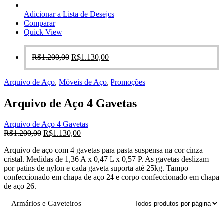
Adicionar a Lista de Desejos
Comparar
Quick View
O
O
R$
1.200,00
R$
1.130,00
preço
preço
original
atual
Arquivo de Aço
,
Móveis de Aço
,
Promoções
era:
é:
R$1.200,00.
R$1.130,00.
Arquivo de Aço 4 Gavetas
Arquivo de Aço 4 Gavetas
O
O
R$
1.200,00
R$
1.130,00
preço
preço
Arquivo de aço com 4 gavetas para pasta suspensa na cor cinza
original
atual
cristal. Medidas de 1,36 A x 0,47 L x 0,57 P. As gavetas deslizam
era:
é:
por patins de nylon e cada gaveta suporta até 25kg. Tampo
R$1.200,00.
R$1.130,00.
confeccionado em chapa de aço 24 e corpo confeccionado em chapa
de aço 26.
Armários e Gaveteiros