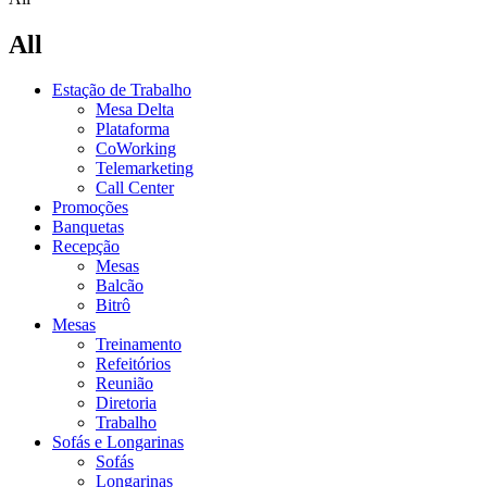
All
Estação de Trabalho
Mesa Delta
Plataforma
CoWorking
Telemarketing
Call Center
Promoções
Banquetas
Recepção
Mesas
Balcão
Bitrô
Mesas
Treinamento
Refeitórios
Reunião
Diretoria
Trabalho
Sofás e Longarinas
Sofás
Longarinas