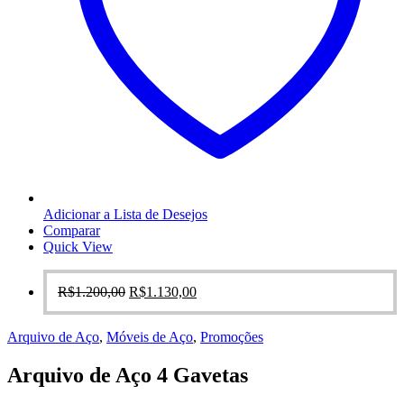
Adicionar a Lista de Desejos
Comparar
Quick View
O
O
R$
1.200,00
R$
1.130,00
preço
preço
original
atual
Arquivo de Aço
,
Móveis de Aço
,
Promoções
era:
é:
R$1.200,00.
R$1.130,00.
Arquivo de Aço 4 Gavetas