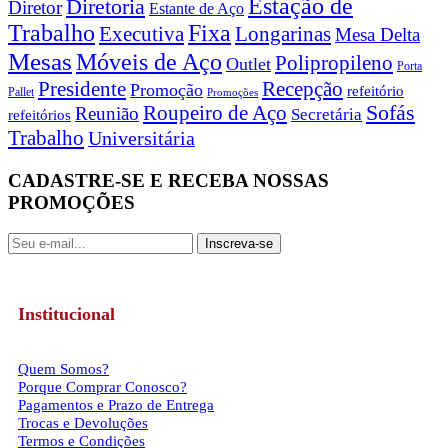
Estação de
Diretoria
Diretor
Estante de Aço
Trabalho
Fixa
Executiva
Longarinas
Mesa Delta
Mesas
Móveis de Aço
Polipropileno
Outlet
Porta
Recepção
Presidente
Promoção
refeitório
Pallet
Promoções
Roupeiro de Aço
Sofás
Reunião
Secretária
refeitórios
Trabalho
Universitária
CADASTRE-SE E RECEBA NOSSAS
PROMOÇÕES
Inscreva-se
Institucional
Quem Somos?
Porque Comprar Conosco?
Pagamentos e Prazo de Entrega
Trocas e Devoluções
Termos e Condições